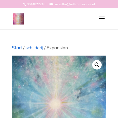
0644822218
roswitha@artfromsource.nl
Start
/
schilderij
/ Expansion