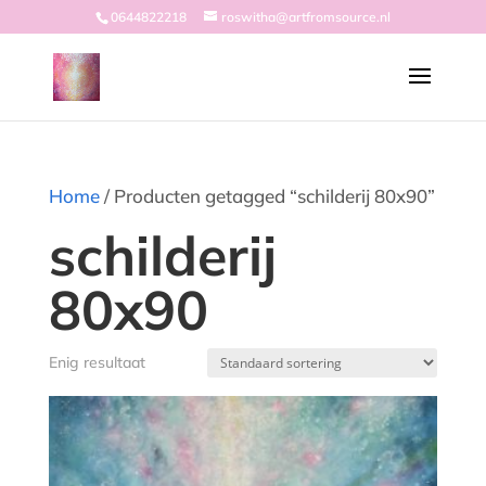
0644822218
roswitha@artfromsource.nl
Home
/ Producten getagged “schilderij 80x90”
schilderij
80x90
Enig resultaat