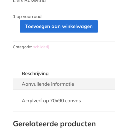
Liefs Roswitha
1 op voorraad
Toevoegen aan winkelwagen
de
matrix
voorbij
Categorie:
schilderij
aantal
Beschrijving
Aanvullende informatie
Acrylverf op 70x90 canvas
Gerelateerde producten