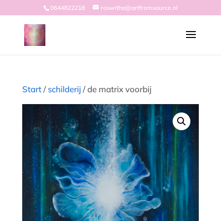
0644822218
roswitha@artfromsource.nl
Start
/
schilderij
/ de matrix voorbij