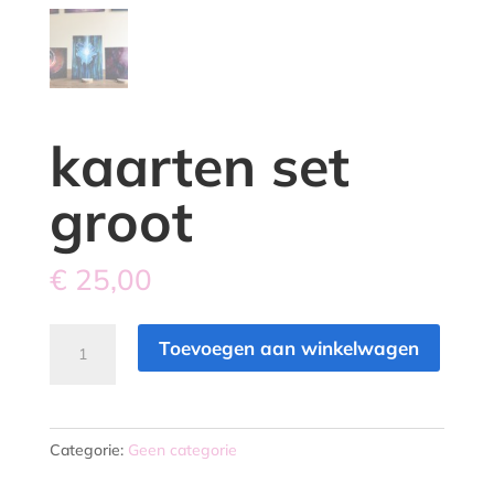
kaarten set
groot
€
25,00
kaarten
Toevoegen aan winkelwagen
set
groot
aantal
Categorie:
Geen categorie