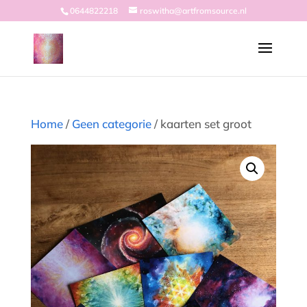
0644822218
roswitha@artfromsource.nl
Home
/
Geen categorie
/ kaarten set groot